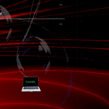
...
r
...